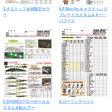
3.チヌトップ＆M限定カラ
4.P-Boy Jig キャスティング
ー
ブレードカスタム＆キー・
パプース
5.SHORESグローボールカ
6.ローリングベイト
スタム＆鮎ルアー