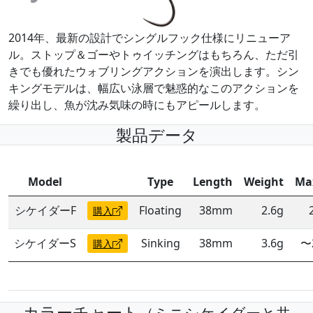
2014年、最新の設計でシングルフック仕様にリニューア
ル。ストップ＆ゴーやトゥイッチングはもちろん、ただ引
きでも優れたウォブリングアクションを演出します。シン
キングモデルは、幅広い泳層で魅惑的なこのアクションを
繰り出し、魚が沈み気味の時にもアピールします。
製品データ
Model
Type
Length
Weight
Ma
シケイダーF
Floating
38mm
2.6g
購入
シケイダーS
Sinking
38mm
3.6g
〜
購入
カラーチャート
（ミニシケイダーと共