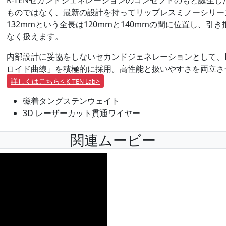
K-TENセカンドジェネレーションのコンセプトのもと誕生
ものではなく、最新の設計を持ってリップレスミノーシリー
132mmという全長は120mmと140mmの間に位置し、
なく扱えます。
内部設計に妥協をしないセカンドジェネレーションとして、
ロイド曲線」を積極的に採用。高性能と扱いやすさを両立さ
詳しくはこちら<
>
K-TEN Lab
磁着タングステンウェイト
3D レーザーカット貫通ワイヤー
関連ムービー