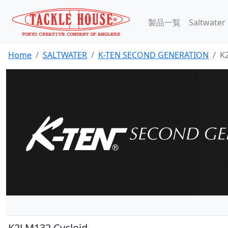
製品一覧
Saltwater
Home
SALTWATER
K-TEN SECOND GENERATION
K
K2LM132 Cycloid