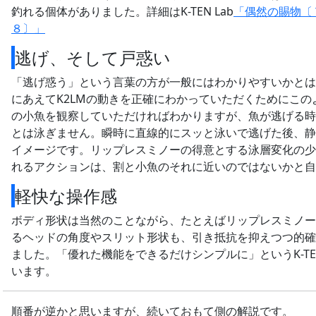
釣れる個体がありました。詳細はK-TEN Lab
「偶然の賜物〔
８〕」
逃げ、そして戸惑い
「逃げ惑う」という言葉の方が一般にはわかりやすいかとは
にあえてK2LMの動きを正確にわかっていただくためにこ
の小魚を観察していただければわかりますが、魚が逃げる時
とは泳ぎません。瞬時に直線的にスッと泳いで逃げた後、静
イメージです。リップレスミノーの得意とする泳層変化の少
れるアクションは、割と小魚のそれに近いのではないかと自
軽快な操作感
ボディ形状は当然のことながら、たとえばリップレスミノー
るヘッドの角度やスリット形状も、引き抵抗を抑えつつ的確
ました。「優れた機能をできるだけシンプルに」というK-T
います。
順番が逆かと思いますが、続いておもて側の解説です。