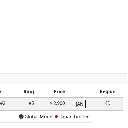
k
Ring
Price
Region
8#2
#5
￥2,900
JAN
:Global Model
:Japan Limited