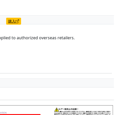
ト
購入
upplied to authorized overseas retailers.