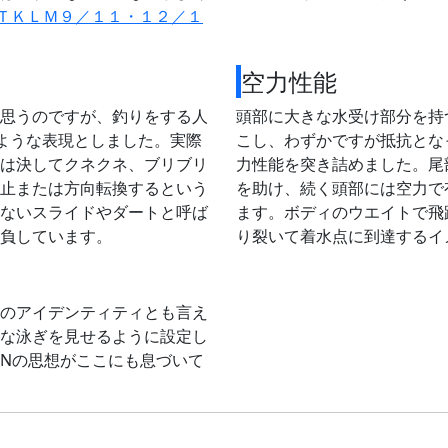
ＴＫＬＭ９／１１・１２／１
空力性能
思うのですが、釣りをする人
頭部に大きな水受け部分を持
のような表現としました。実際
こし、わずかですが抵抗とな
は決してクネクネ、ブリブリ
力性能を突き詰めました。尾
止または方向転換するという
を助け、続く頭部には空力で
ないスライドやダートと呼ば
ます。ボディのウエイトで飛
負しています。
り裂いて着水点に到達するイ
のアイデンティティとも言え
な泳ぎを見せるように設定し
ENの思想がここにも息づいて