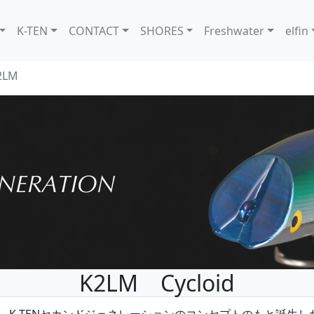
K-TEN
CONTACT
SHORES
Freshwater
elfin
2LM
K2LM Cycloid