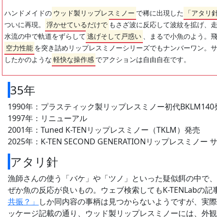
ハンドメイドの
ウッド製リップレスミノー
で稀に出現した
「アタリ
ついに再現。
浮かせているだけで
もさざ波に反応して波紋を拡げ、
水流の中で軌道をずらして
逃げそして戸惑い
、まるで小魚のよう。
空力性能
を突き詰めリップレスミノーシリーズでもナンバーワン。
したかのような
軽快な操作感
でアクションは自由自在です。
35年
1990年：プラスティック製リップレスミノー初代BKLM140
1997年：リニューアル
2001年：Tuned K-TENリップレスミノー（TKLM）発売
2025年：K-TEN SECOND GENERATIONリップレスミノ
アタリ針
漁師さんの使う「バケ」や「ツノ」といった疑似餌の中で、
ぜか魚の反応が良いもの。ウェブ検索してもK-TENLabの記
共振？」
しか同内容の事柄は見つからないようですが、実際
ッケージ記載の通り、ウッド製リップレスミノーには、外観