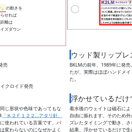
針」
の動きを
走らせれば
飛距離は
サイズダウン
ウッド製リップレ
発売
BKLMの前年、1989年に
たが、実際はほぼハンドメイ
た。
ー サイクロイド発売
浮かせているだけ
同じ形状や色味であってもな
着水後のウェイトは磁石によ
事
「Ｋ２Ｆ１２２…アタリ針、
自由に振れます。そのため外
に使われている言葉です。パ
ズレたタイミングで動き、さ
は変わらないのになぜかよく
結果、浮かせているだけで生