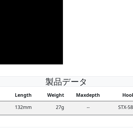
製品データ
Length
Weight
Maxdepth
Hoo
132mm
27g
--
STX-5